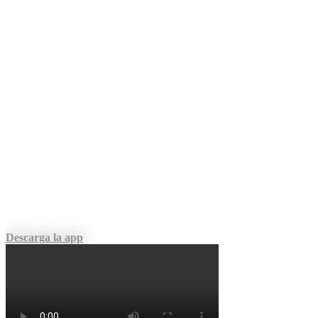
La EMS APP, es la nueva herramienta con
la cual podrás realizar los reportes de
incidentes, condiciones de salud, actos y
condiciones inseguras de manera ágil y
sencilla desde la palma de tus manos,
con esta APP podrás crear QRS, estar al
tanto de las noticias de EMS y ver la
información de contacto de los diferentes
proyectos en los cuales nos encontramos
en la actualidad!
Descarga la app