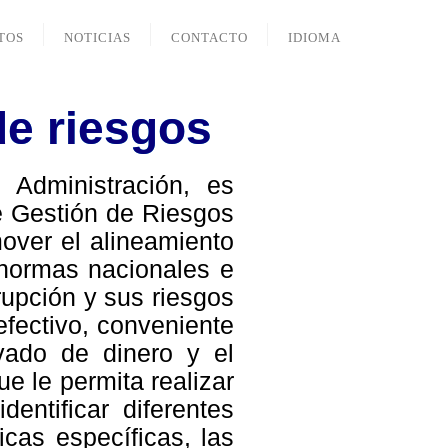
TOS
NOTICIAS
CONTACTO
IDIOMA
de riesgos
Administración, es
e Gestión de Riesgos
over el alineamiento
s normas nacionales e
rupción y sus riesgos
efectivo, conveniente
vado de dinero y el
e le permita realizar
entificar diferentes
icas específicas, las