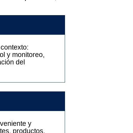
 contexto:
rol y monitoreo,
ación del
nveniente y
es, productos,