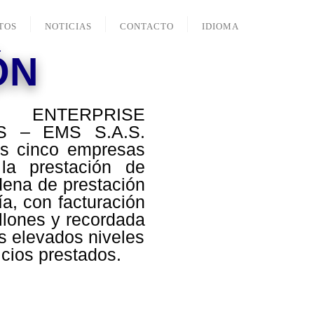
TOS
NOTICIAS
CONTACTO
IDIOMA
ÓN
 ENTERPRISE
 – EMS S.A.S.
as cinco empresas
la prestación de
dena de prestación
ía, con facturación
llones y recordada
us elevados niveles
icios prestados.