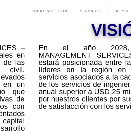
SOBRE NOSOTROS
SERVICIOS
PROYEC
VISI
ICES –
En el año 2028,
ales en
MANAGEMENT SERVICES
 de las
estará posicionada entre l
 civil,
líderes en la región en 
levados
servicios asociados a la ca
a en un
de los servicios de ingenier
uo que
anual superior a USD 25 mi
ivas de
por nuestros clientes por s
mos con
de satisfacción con los serv
mentados
capital
arrollo