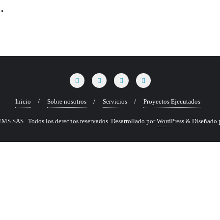
.
Inicio
Sobre nosotros
Servicios
Proyectos Ejecutados
MS SAS . Todos los derechos reservados.
Desarrollado por
WordPress
&
Diseñado 