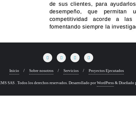
de sus clientes, para ayudarlo
desempeño, que permitan u
competitividad acorde a las 
fomentando siempre la investigac
Inicio
Sobre nosotros
Servicios
Proyectos Ejecutados
MS SAS . Todos los derechos reservados.
Desarrollado por
WordPress
&
Diseñado 