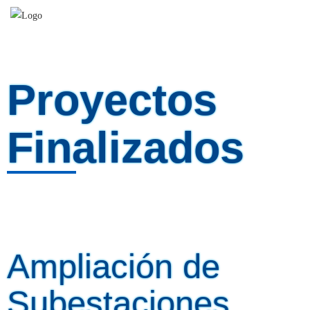
Proyectos
Finalizados
Add beautiful boxes with title, image and button and encourage users to take
action.
Ampliación de
Subestaciones